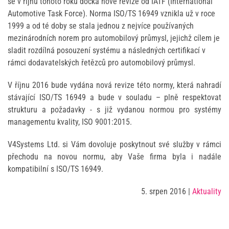
se v říjnu tohoto roku dočká nové revize od IATF (International
Automotive Task Force). Norma ISO/TS 16949 vznikla už v roce
1999 a od té doby se stala jednou z nejvíce používaných
mezinárodních norem pro automobilový průmysl, jejichž cílem je
sladit rozdílná posouzení systému a následných certifikací v
rámci dodavatelských řetězců pro automobilový průmysl.
V říjnu 2016 bude vydána nová revize této normy, která nahradí
stávající ISO/TS 16949 a bude v souladu – plně respektovat
strukturu a požadavky - s již vydanou normou pro systémy
managementu kvality, ISO 9001:2015.
V4Systems Ltd. si Vám dovoluje poskytnout své služby v rámci
přechodu na novou normu, aby Vaše firma byla i nadále
kompatibilní s ISO/TS 16949.
5. srpen 2016
|
Aktuality