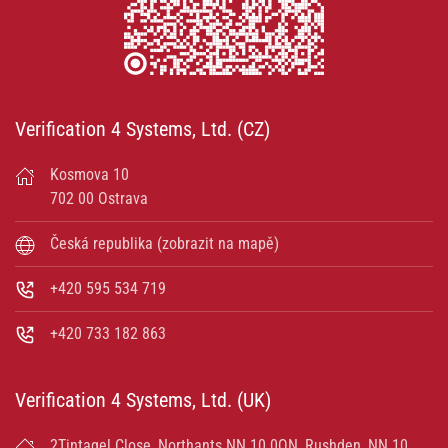
Verification 4 Systems, Ltd. (CZ)
Kosmova 10
702 00 Ostrava
Česká republika (zobrazit na mapě)
+420 595 534 719
+420 733 182 863
Verification 4 Systems, Ltd. (UK)
2Tintagel Close, Northants NN 10 0QN, Rushden, NN 10