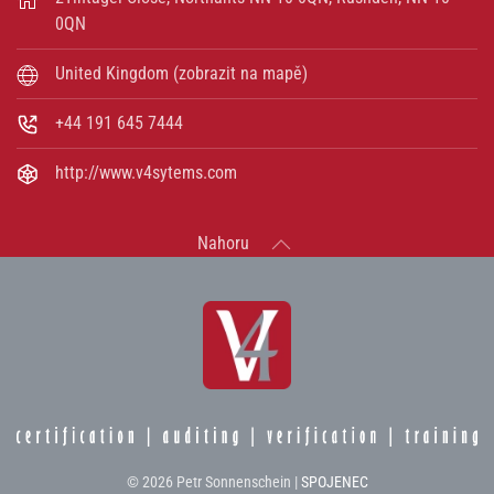
0QN
United Kingdom (zobrazit na mapě)
+44 191 645 7444
http://www.v4sytems.com
Nahoru
©
2026
Petr Sonnenschein |
SPOJENEC